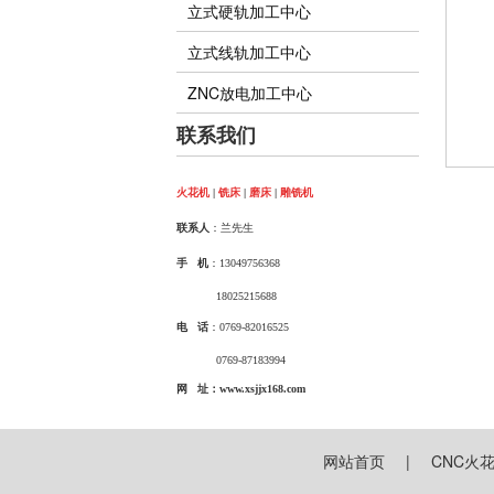
立式硬轨加工中心
立式线轨加工中心
ZNC放电加工中心
联系我们
火花机
|
铣床
|
磨床
|
雕铣机
联系人
：兰先生
手 机
：13049756368
18025215688
电 话
：0769-82016525
0769-87183994
网 址：www.xsjjx168.com
网站首页
|
CNC火