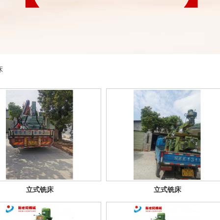
床
立式铣床
立式铣床