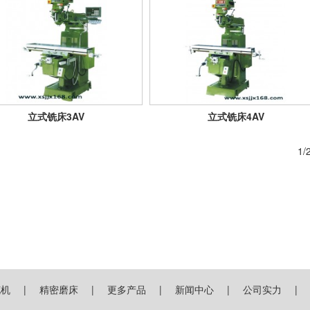
立式铣床3AV
立式铣床4AV
1
花机
|
精密磨床
|
更多产品
|
新闻中心
|
公司实力
|