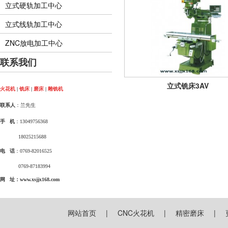
立式硬轨加工中心
立式线轨加工中心
ZNC放电加工中心
联系我们
立式铣床3AV
火花机
|
铣床
|
磨床
|
雕铣机
联系人
：兰先生
手 机
：13049756368
18025215688
电 话
：0769-82016525
0769-87183994
网 址：www.xsjjx168.com
网站首页
|
CNC火花机
|
精密磨床
|