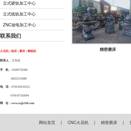
立式硬轨加工中心
立式线轨加工中心
ZNC放电加工中心
联系我们
精密磨床
火花机
|
铣床
|
磨床
|
雕铣机
联系人
：兰先生
手 机
：13049756368
18025215688
电 话
：0769-82016525
0769-87183994
网 址：www.xsjjx168.com
网站首页
|
CNC火花机
|
精密磨床
|