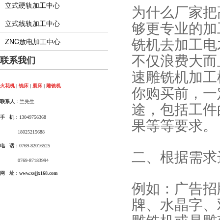
立式硬轨加工中心
为什么厂家把
够更专业的加
立式线轨加工中心
铣机去加工电
ZNC放电加工中心
不仅浪费大而
联系我们
速雕铣机加工
你购买前，一
火花机
|
铣床
|
磨床
|
雕铣机
途，包括工件
联系人
：兰先生
手 机
：13049756368
果等等要求。
18025215688
电 话
：0769-82016525
二、根据需求
0769-87183994
网 址：www.xsjjx168.com
例如：广告招
牌、水晶字、
雕铣机或是雕